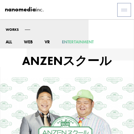
nanomedia
inc.
WORKS
ALL
WEB
VR
ENTERTAINMENT
ANZENスクール