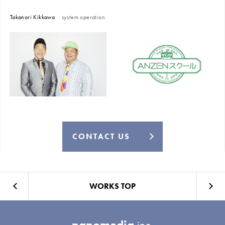
Takanori Kikkawa
system operation
CONTACT US
WORKS TOP
nanomedia
inc.