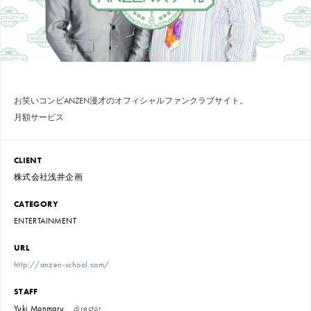
お笑いコンビANZEN漫才のオフィシャルファンクラブサイト。
月額サービス
CLIENT
株式会社浅井企画
CATEGORY
ENTERTAINMENT
URL
http://anzen-school.com/
STAFF
Yuki Monmaru
director