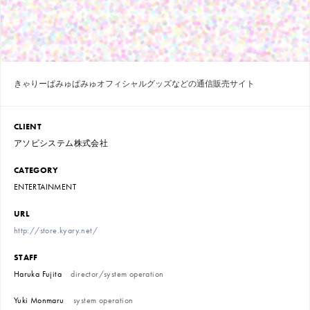
きゃりーぱみゅぱみゅオフィシャルグッズなどの通信販売サイト
CLIENT
アソビシステム株式会社
CATEGORY
ENTERTAINMENT
URL
http://store.kyary.net/
STAFF
Haruka Fujita
director/system operation
Yuki Monmaru
system operation