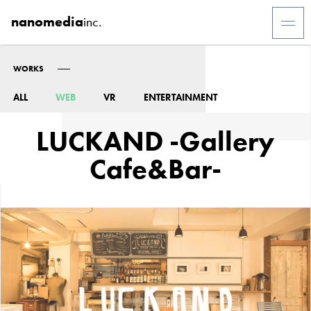
nanomedia
inc.
WORKS
ALL
WEB
VR
ENTERTAINMENT
LUCKAND -Gallery
Cafe&Bar-