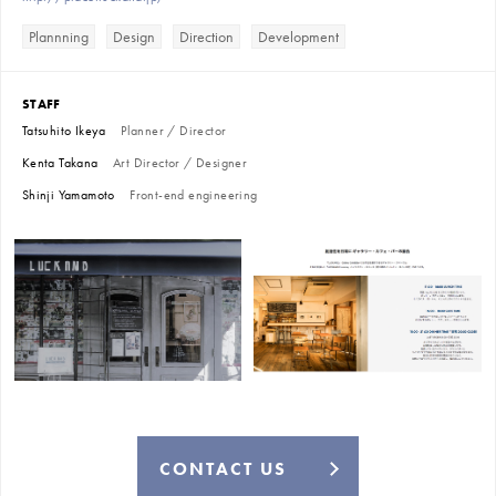
Plannning
Design
Direction
Development
STAFF
Tatsuhito Ikeya
Planner / Director
Kenta Takana
Art Director / Designer
Shinji Yamamoto
Front-end engineering
CONTACT US